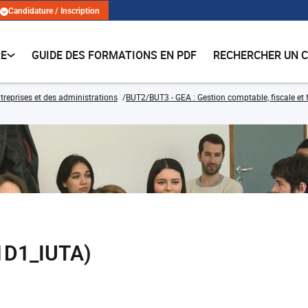
Candidature / Inscription
RE
GUIDE DES FORMATIONS EN PDF
RECHERCHER UN 
treprises et des administrations
BUT2/BUT3 - GEA : Gestion comptable, fiscale et f
1D1_IUTA)