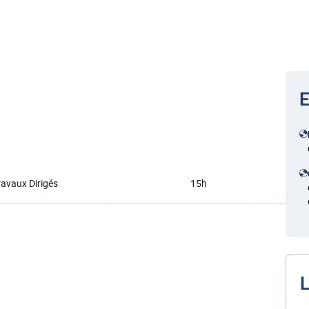
E
ravaux Dirigés
15h
L