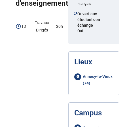
d'enseignement
Français
Ouvert aux
étudiants en
Travaux
échange
TD
20h
Dirigés
Oui
Lieux
Annecy-le-Vieux
(74)
Campus