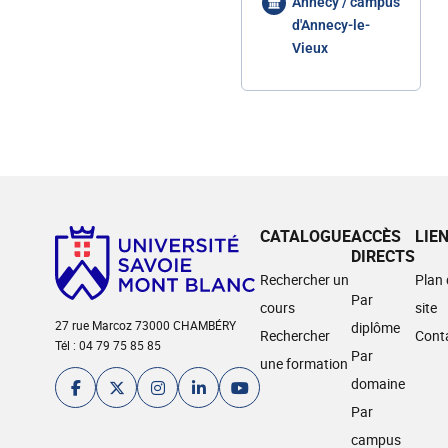
Annecy / campus
d'Annecy-le-
Vieux
CATALOGUE
ACCÈS
LIE
DIRECTS
Rechercher un
Plan
Par
cours
site
27 rue Marcoz 73000 CHAMBÉRY
diplôme
Rechercher
Cont
Tél : 04 79 75 85 85
Par
une formation
domaine
Par
campus