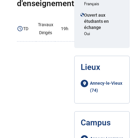
d'enseignement
Français
Ouvert aux
étudiants en
Travaux
échange
TD
19h
Dirigés
Oui
Lieux
Annecy-le-Vieux
(74)
Campus