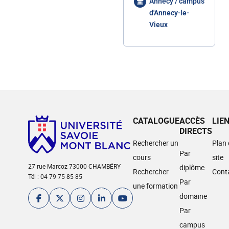
Annecy / campus
d'Annecy-le-
Vieux
CATALOGUE
ACCÈS
LIE
DIRECTS
Rechercher un
Plan
Par
cours
site
27 rue Marcoz 73000 CHAMBÉRY
diplôme
Rechercher
Cont
Tél : 04 79 75 85 85
Par
une formation
domaine
Par
campus