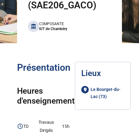
(SAE206_GACO)
benefits
COMPOSANTE
IUT de Chambéry
Présentation
Lieux
Heures
Le Bourget-du-
Lac (73)
d'enseignement
Travaux
TD
15h
Dirigés