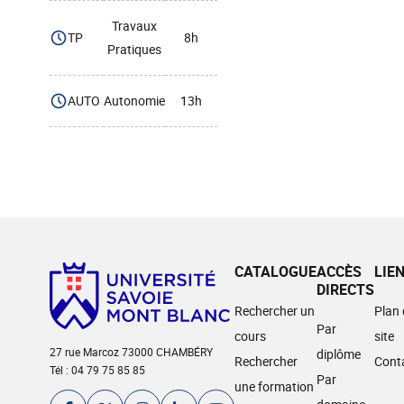
Travaux
TP
8h
Pratiques
AUTO
Autonomie
13h
CATALOGUE
ACCÈS
LIE
DIRECTS
Rechercher un
Plan
Par
cours
site
27 rue Marcoz 73000 CHAMBÉRY
diplôme
Rechercher
Cont
Tél : 04 79 75 85 85
Par
une formation