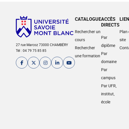
CATALOGUE
ACCÈS
LIE
DIRECTS
Rechercher un
Plan
Par
cours
site
27 rue Marcoz 73000 CHAMBÉRY
diplôme
Rechercher
Cont
Tél : 04 79 75 85 85
Par
une formation
domaine
Par
campus
Par UFR,
institut,
école