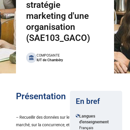
stratégie
marketing d'une
organisation
(SAE103_GACO)
benefits
COMPOSANTE
IUT de Chambéry
Présentation
En bref
Langues
– Recueillir des données sur le
d'enseignement
marché, sur la concurrence, et
Français