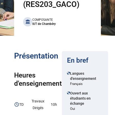
(RES203_GACO)
benefits
COMPOSANTE
IUT de Chambéry
Présentation
En bref
Langues
Heures
d'enseignement
d'enseignement
Français
Ouvert aux
étudiants en
Travaux
échange
TD
10h
Dirigés
Oui