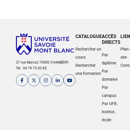
CATALOGUE
ACCÈS
LIE
DIRECTS
Rechercher un
Plan
Par
cours
site
27 rue Marcoz 73000 CHAMBÉRY
diplôme
Rechercher
Cont
Tél : 04 79 75 85 85
Par
une formation
domaine
Par
campus
Par UFR,
institut,
école