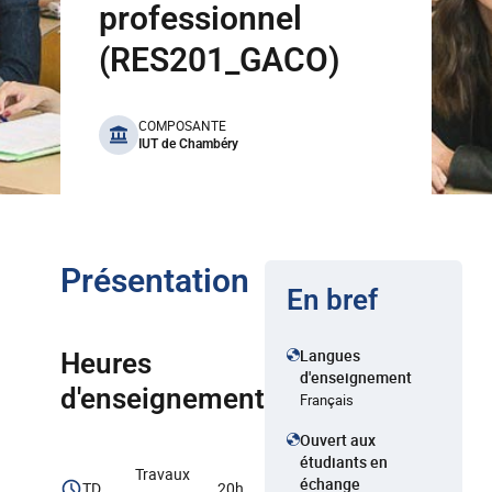
professionnel
(RES201_GACO)
benefits
COMPOSANTE
IUT de Chambéry
Présentation
En bref
Langues
Heures
d'enseignement
d'enseignement
Français
Ouvert aux
étudiants en
Travaux
échange
TD
20h