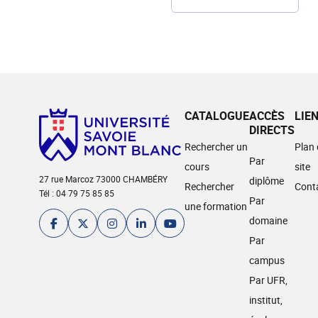
CATALOGUE
ACCÈS
LIE
DIRECTS
Rechercher un
Plan
Par
cours
site
27 rue Marcoz 73000 CHAMBÉRY
diplôme
Rechercher
Cont
Tél : 04 79 75 85 85
Par
une formation
domaine
Par
campus
Par UFR,
institut,