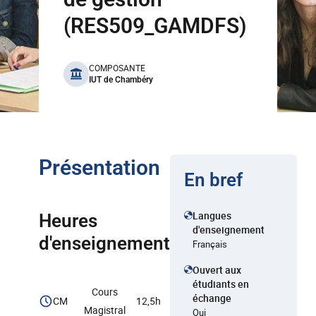
(RES509_GAMDFS)
benefits
COMPOSANTE
IUT de Chambéry
Présentation
En bref
Langues
Heures
d'enseignement
d'enseignement
Français
Ouvert aux
étudiants en
Cours
échange
CM
12,5h
Magistral
Oui