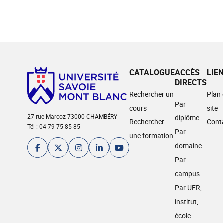
CATALOGUE
ACCÈS
LIE
DIRECTS
Rechercher un
Plan
Par
cours
site
27 rue Marcoz 73000 CHAMBÉRY
diplôme
Rechercher
Cont
Tél : 04 79 75 85 85
Par
une formation
domaine
Par
campus
Par UFR,
institut,
école