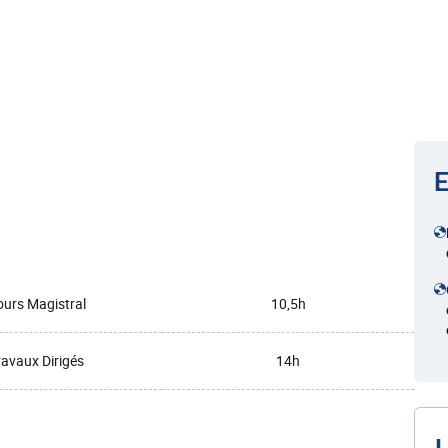
E
urs Magistral
10,5h
ravaux Dirigés
14h