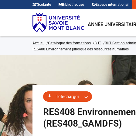
Scolarité
Bibliothèques
Espace international
ANNÉE UNIVERSITAI
Accueil
Catalogue des formations
BUT
BUT Gestion admini
RES408 Environnement juridique des ressources humaines
Télécharger
RES408 Environnement
(RES408_GAMDFS)