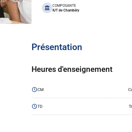
benefits
COMPOSANTE
IUT de Chambéry
Présentation
Heures d'enseignement
CM
Co
TD
T