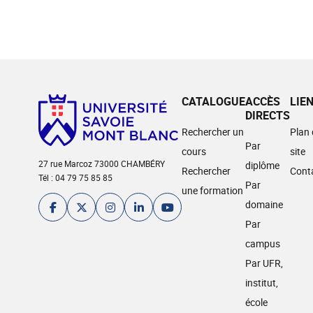
CATALOGUE
ACCÈS
LIE
DIRECTS
Rechercher un
Plan
Par
cours
site
27 rue Marcoz 73000 CHAMBÉRY
diplôme
Rechercher
Cont
Tél : 04 79 75 85 85
Par
une formation
domaine
Par
campus
Par UFR,
institut,
école