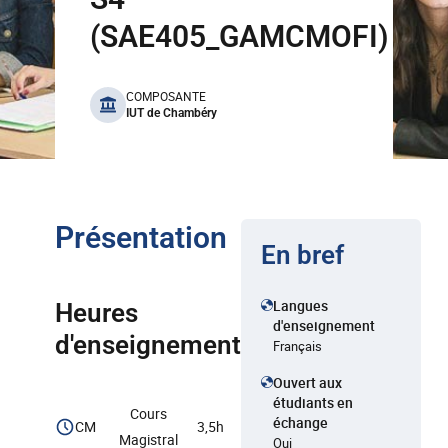
(SAE405_GAMCMOFI)
benefits
COMPOSANTE
IUT de Chambéry
Présentation
En bref
Langues
Heures
d'enseignement
d'enseignement
Français
Ouvert aux
étudiants en
Cours
échange
CM
3,5h
Magistral
Oui