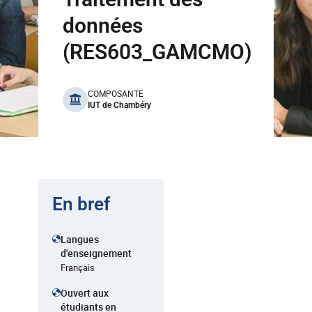
données
(RES603_GAMCMO)
benefits
COMPOSANTE
IUT de Chambéry
En bref
Langues
d'enseignement
Français
Ouvert aux
étudiants en