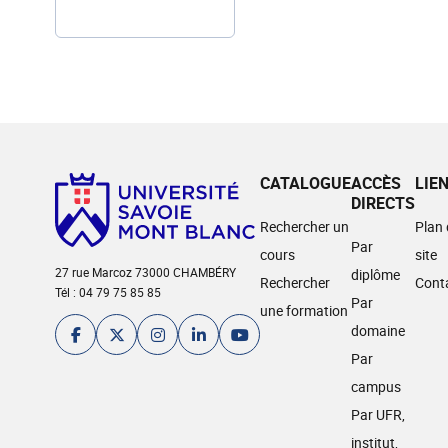
CATALOGUE
ACCÈS
LIE
DIRECTS
Rechercher un
Plan
Par
cours
site
27 rue Marcoz 73000 CHAMBÉRY
diplôme
Rechercher
Cont
Tél : 04 79 75 85 85
Par
une formation
domaine
Par
campus
Par UFR,
institut,