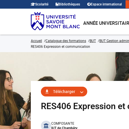
Scolarité
Bibliothèques
Espace international
ANNÉE UNIVERSITAI
Accueil
Catalogue des formations
BUT
BUT Gestion admini
RES406 Expression et communication
Télécharger
RES406 Expression e
benefits
COMPOSANTE
IUT de Chambéry