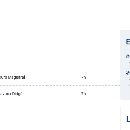
E
urs Magistral
7h
ravaux Dirigés
7h
L