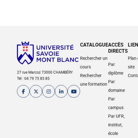
CATALOGUE
ACCÈS
LIE
DIRECTS
Rechercher un
Plan
Par
cours
site
27 rue Marcoz 73000 CHAMBÉRY
diplôme
Rechercher
Cont
Tél : 04 79 75 85 85
Par
une formation
domaine
Par
campus
Par UFR,
institut,
école