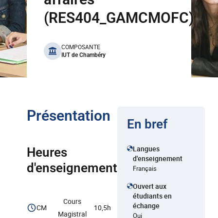
(RES404_GAMCMOFC)
benefits
COMPOSANTE
IUT de Chambéry
Présentation
En bref
Langues
Heures
d'enseignement
d'enseignement
Français
Ouvert aux
étudiants en
Cours
échange
CM
10,5h
Magistral
Oui