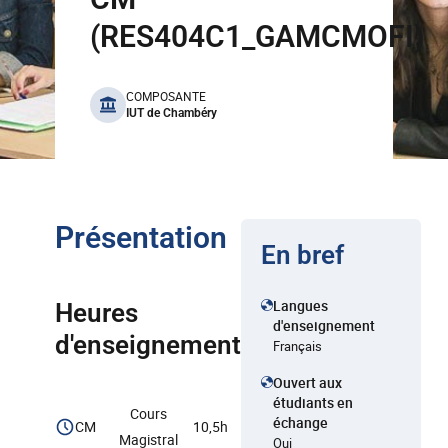
(RES404C1_GAMCMOFI)
benefits
COMPOSANTE
IUT de Chambéry
Présentation
En bref
Langues
Heures
d'enseignement
d'enseignement
Français
Ouvert aux
étudiants en
Cours
échange
CM
10,5h
Magistral
Oui