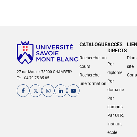
CATALOGUE
ACCÈS
LIE
DIRECTS
Rechercher un
Plan
Par
cours
site
27 rue Marcoz 73000 CHAMBÉRY
diplôme
Rechercher
Cont
Tél : 04 79 75 85 85
Par
une formation
domaine
Par
campus
Par UFR,
institut,
école