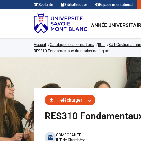
Scolarité
Bibliothèques
Espace international
ANNÉE UNIVERSITAI
Accueil
Catalogue des formations
BUT
BUT Gestion admini
RES310 Fondamentaux du marketing digital
Télécharger
RES310 Fondamentaux
benefits
COMPOSANTE
IUT de Chambéry