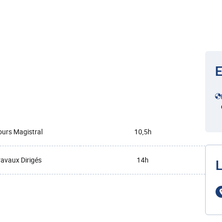
E
urs Magistral
10,5h
ravaux Dirigés
14h
L