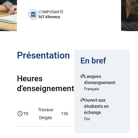
benefits
COMPOSANTE
IUT d'Annecy
Présentation
En bref
Langues
Heures
d'enseignement
d'enseignement
Français
Ouvert aux
étudiants en
Travaux
échange
TD
15h
Dirigés
Oui