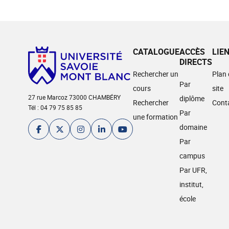
CATALOGUE
ACCÈS
LIE
DIRECTS
Rechercher un
Plan
Par
cours
site
27 rue Marcoz 73000 CHAMBÉRY
diplôme
Rechercher
Cont
Tél : 04 79 75 85 85
Par
une formation
domaine
Par
campus
Par UFR,
institut,
école