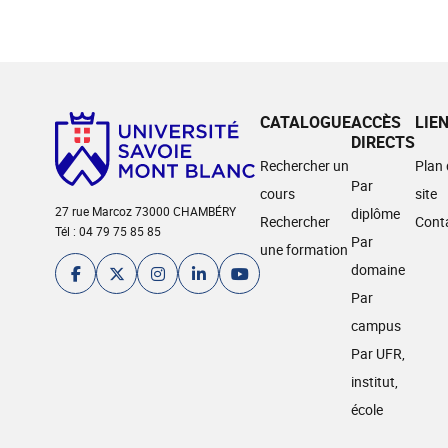
CATALOGUE
ACCÈS
LIE
DIRECTS
Rechercher un
Plan
Par
cours
site
27 rue Marcoz 73000 CHAMBÉRY
diplôme
Rechercher
Cont
Tél : 04 79 75 85 85
Par
une formation
domaine
Par
campus
Par UFR,
institut,
école