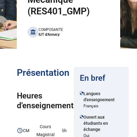
(RES401_GMP)
benefits
COMPOSANTE
IUT d'Annecy
Présentation
En bref
Langues
Heures
d'enseignement
d'enseignement
Français
Ouvert aux
étudiants en
Cours
échange
CM
5h
Magistral
Oui