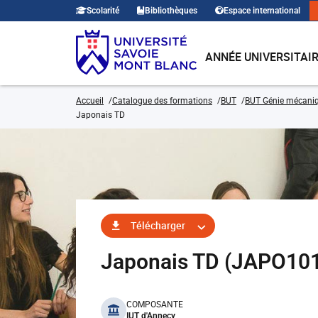
Scolarité
Bibliothèques
Espace international
ANNÉE UNIVERSITAI
Accueil
Catalogue des formations
BUT
BUT Génie mécaniq
Japonais TD
Télécharger
Japonais TD (JAPO10
benefits
COMPOSANTE
IUT d'Annecy