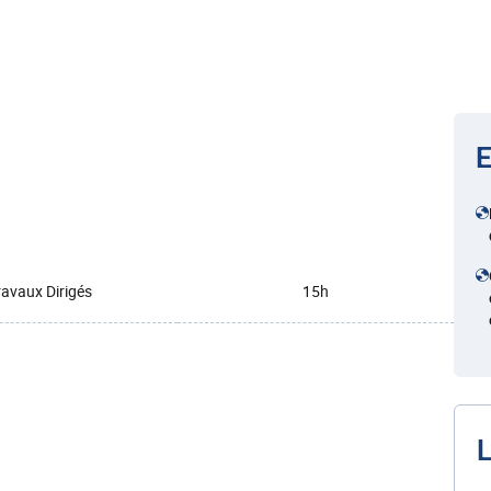
E
ravaux Dirigés
15h
L