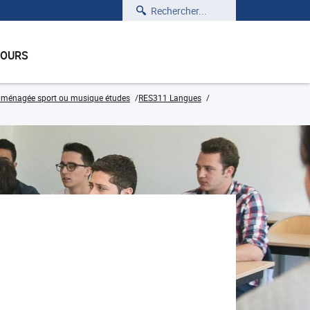
Rechercher
COURS
n aménagée sport ou musique études
RES311 Langues