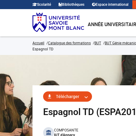
Scolarité
Bibliothèques
Espace international
ANNÉE UNIVERSITAI
Accueil
Catalogue des formations
BUT
BUT Génie mécaniq
Espagnol TD
Télécharger
Espagnol TD (ESPA20
benefits
COMPOSANTE
IUT d'Annecy