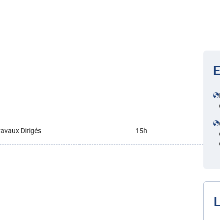
E
ravaux Dirigés
15h
L