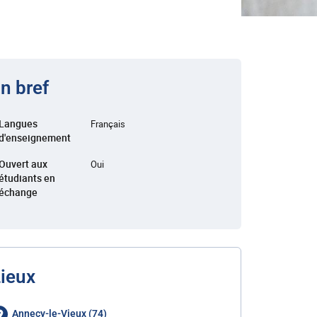
n bref
Langues
Français
d'enseignement
Ouvert aux
Oui
étudiants en
échange
ieux
Annecy-le-Vieux (74)