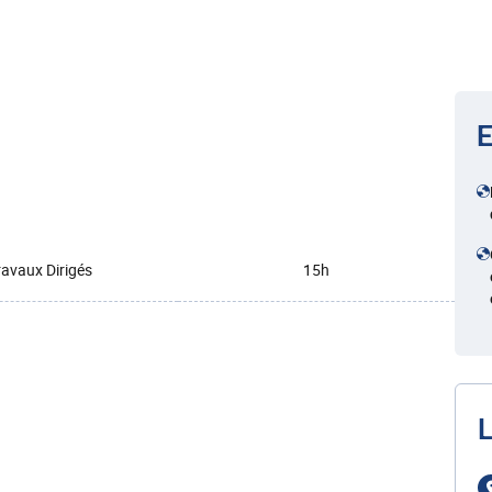
E
ravaux Dirigés
15h
L