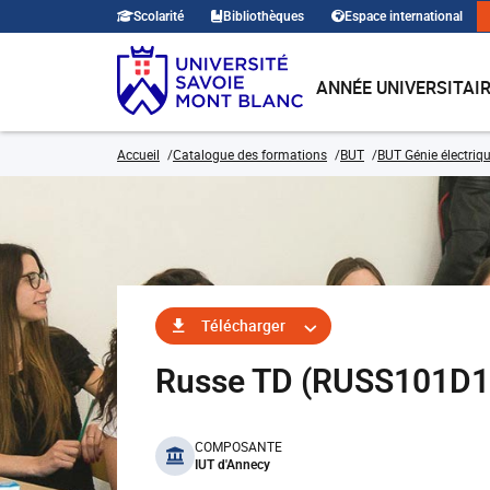
Scolarité
Bibliothèques
Espace international
ANNÉE UNIVERSITAI
Accueil
Catalogue des formations
BUT
BUT Génie électriqu
Télécharger
Russe TD (RUSS101D1
benefits
COMPOSANTE
IUT d'Annecy