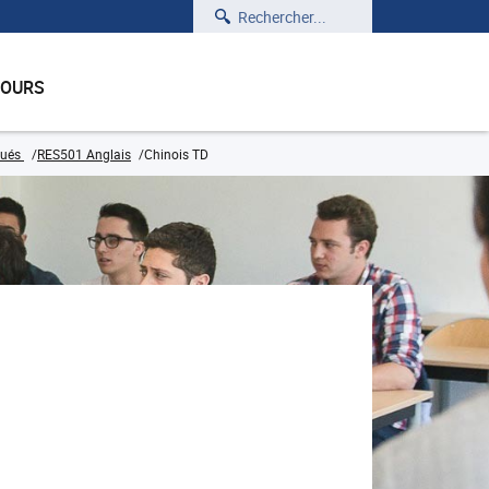
Rechercher
COURS
qués
RES501 Anglais
Chinois TD