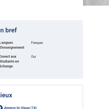
n bref
Langues
Français
d'enseignement
Ouvert aux
Oui
étudiants en
échange
ieux
Annecy-le-Vieux (74)