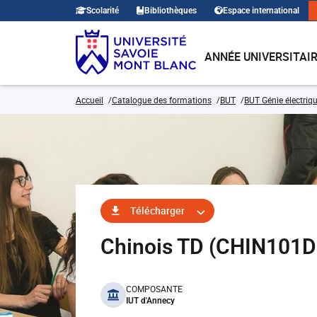
Scolarité
Bibliothèques
Espace international
ANNÉE UNIVERSITAI
Accueil
Catalogue des formations
BUT
BUT Génie électriqu
Télécharger
Chinois TD (CHIN101D
benefits
COMPOSANTE
IUT d'Annecy