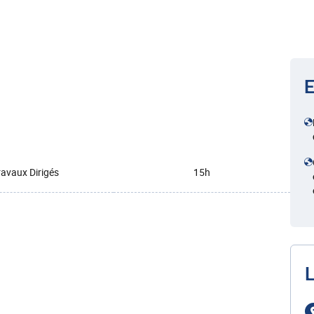
E
ravaux Dirigés
15h
L