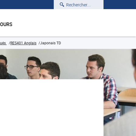
Rechercher
COURS
qués
RES401 Anglais
Japonais TD