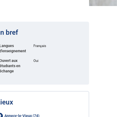
n bref
Langues
Français
d'enseignement
Ouvert aux
Oui
étudiants en
échange
ieux
Annecy-le-Vieux (74)