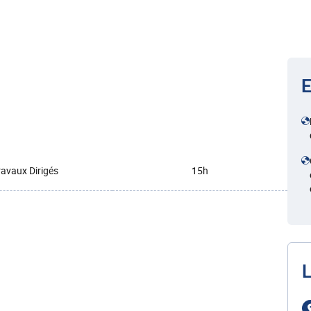
E
ravaux Dirigés
15h
L