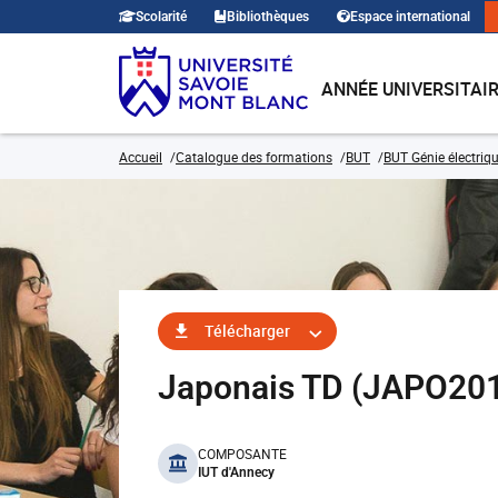
Scolarité
Bibliothèques
Espace international
ANNÉE UNIVERSITAI
Accueil
Catalogue des formations
BUT
BUT Génie électriqu
Télécharger
Japonais TD (JAPO20
benefits
COMPOSANTE
IUT d'Annecy