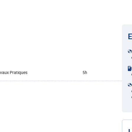
E
vaux Pratiques
5h