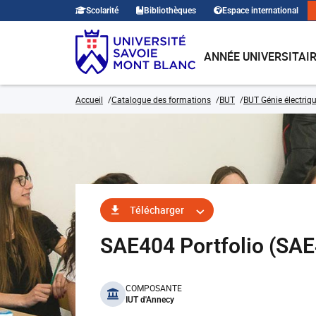
Scolarité
Bibliothèques
Espace international
ANNÉE UNIVERSITAI
Accueil
Catalogue des formations
BUT
BUT Génie électriqu
Télécharger
SAE404 Portfolio (SA
benefits
COMPOSANTE
IUT d'Annecy