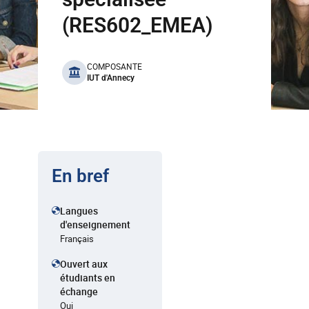
(RES602_EMEA)
benefits
COMPOSANTE
IUT d'Annecy
En bref
Langues
d'enseignement
Français
Ouvert aux
étudiants en
échange
Oui