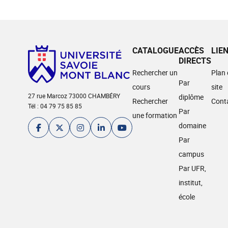
CATALOGUE
ACCÈS
LIE
DIRECTS
Rechercher un
Plan
Par
cours
site
27 rue Marcoz 73000 CHAMBÉRY
diplôme
Rechercher
Cont
Tél : 04 79 75 85 85
Par
une formation
domaine
Par
campus
Par UFR,
institut,
école