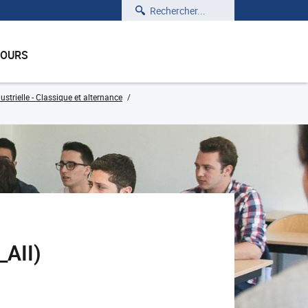
Rechercher
COURS
trielle - Classique et alternance
_AII)