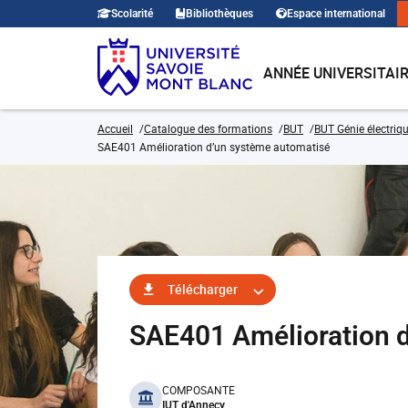
Scolarité
Bibliothèques
Espace international
ANNÉE UNIVERSITAI
Accueil
Catalogue des formations
BUT
BUT Génie électriqu
SAE401 Amélioration d’un système automatisé
Télécharger
SAE401 Amélioration d
benefits
COMPOSANTE
IUT d'Annecy