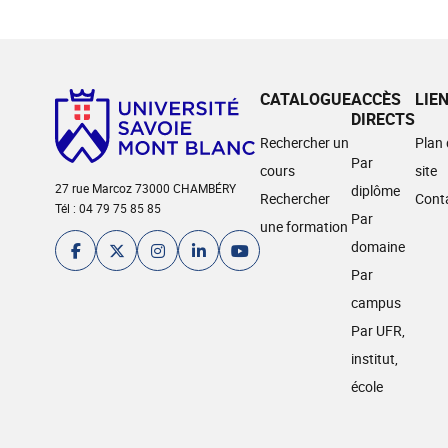
CATALOGUE
ACCÈS
LIE
DIRECTS
Rechercher un
Plan
Par
cours
site
27 rue Marcoz 73000 CHAMBÉRY
diplôme
Rechercher
Cont
Tél : 04 79 75 85 85
Par
une formation
domaine
Par
campus
Par UFR,
institut,
école