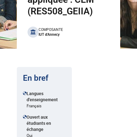
(RES508_GEIIA)
benefits
COMPOSANTE
IUT d'Annecy
En bref
Langues
d'enseignement
Français
Ouvert aux
étudiants en
échange
Oui