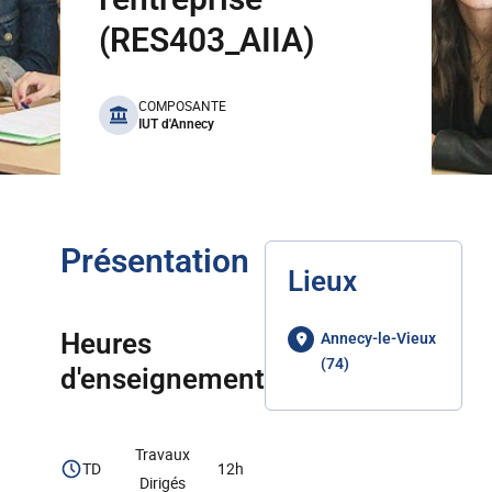
(RES403_AIIA)
benefits
COMPOSANTE
IUT d'Annecy
Présentation
Lieux
Heures
Annecy-le-Vieux
(74)
d'enseignement
Travaux
TD
12h
Dirigés