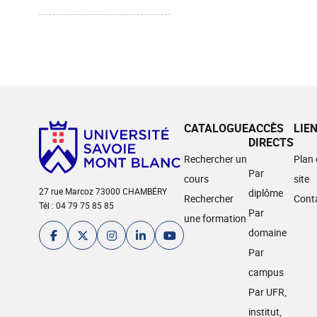
CATALOGUE
ACCÈS
LIE
DIRECTS
Rechercher un
Plan
Par
cours
site
27 rue Marcoz 73000 CHAMBÉRY
diplôme
Rechercher
Cont
Tél : 04 79 75 85 85
Par
une formation
domaine
Par
campus
Par UFR,
institut,