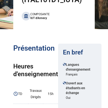
benefits
COMPOSANTE
IUT d'Annecy
Présentation
En bref
Langues
Heures
d'enseignement
d'enseignement
Français
Ouvert aux
étudiants en
Travaux
échange
TD
15h
Dirigés
Oui