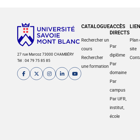
CATALOGUE
ACCÈS
LIE
DIRECTS
Rechercher un
Plan
Par
cours
site
27 rue Marcoz 73000 CHAMBÉRY
diplôme
Rechercher
Cont
Tél : 04 79 75 85 85
Par
une formation
domaine
Par
campus
Par UFR,
institut,
école