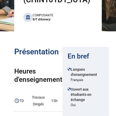
benefits
COMPOSANTE
IUT d'Annecy
Présentation
En bref
Langues
Heures
d'enseignement
d'enseignement
Français
Ouvert aux
étudiants en
Travaux
échange
TD
15h
Dirigés
Oui