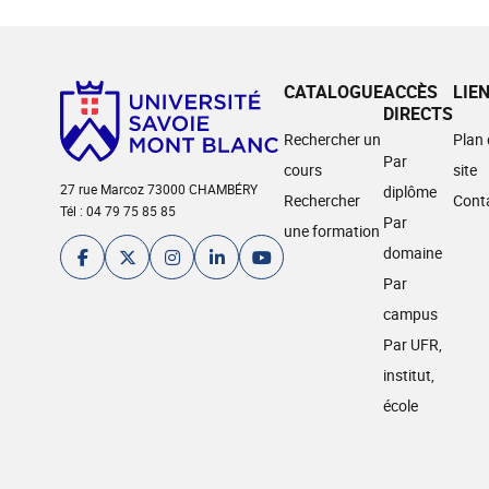
CATALOGUE
ACCÈS
LIE
DIRECTS
Rechercher un
Plan
Par
cours
site
27 rue Marcoz 73000 CHAMBÉRY
diplôme
Rechercher
Cont
Tél : 04 79 75 85 85
Par
une formation
domaine
Par
campus
Par UFR,
institut,
école