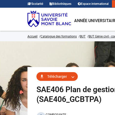
Scolarité
Bibliothèques
Espace international
ANNÉE UNIVERSITAI
Accueil
Catalogue des formations
BUT
BUT Génie civil - c
Télécharger
SAE406 Plan de gestio
(SAE406_GCBTPA)
COMPOSANTE