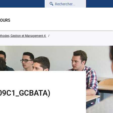
Rechercher
COURS
thodes, Gestion et Management 4
409C1_GCBATA)