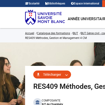
Scolarité
Bibliothèques
Espace international
ANNÉE UNIVERSITAI
Accueil
Catalogue des formations
BUT
BUT Génie civil - c
RES409 Méthodes, Gestion et Management 4 CM
Télécharger
RES409 Méthodes, Ge
benefits
COMPOSANTE
IUT de Chambéry