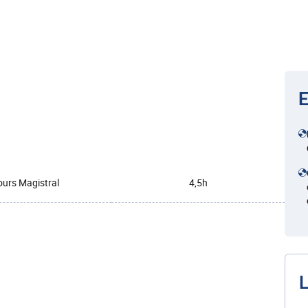
E
urs Magistral
4,5h
L