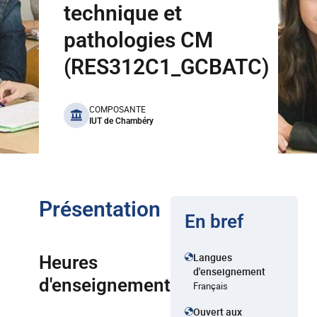
technique et
pathologies CM
(RES312C1_GCBATC)
benefits
COMPOSANTE
IUT de Chambéry
Présentation
En bref
Langues
Heures
d'enseignement
d'enseignement
Français
Ouvert aux