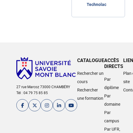
Technolac
CATALOGUE
ACCÈS
LIE
DIRECTS
Rechercher un
Plan
Par
cours
site
27 rue Marcoz 73000 CHAMBÉRY
diplôme
Rechercher
Cont
Tél : 04 79 75 85 85
Par
une formation
domaine
Par
campus
Par UFR,