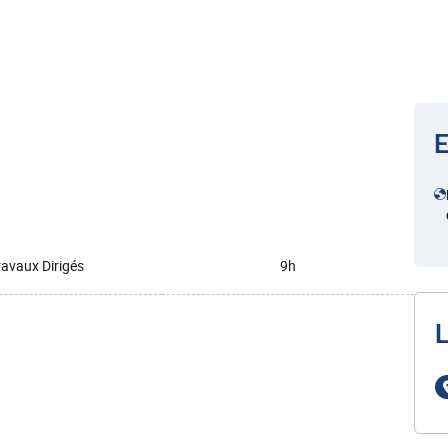
E
ravaux Dirigés
9h
L