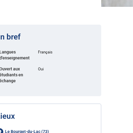
n bref
Langues
Français
d'enseignement
Ouvert aux
Oui
étudiants en
échange
ieux
Le Bourget-du-Lac (73)