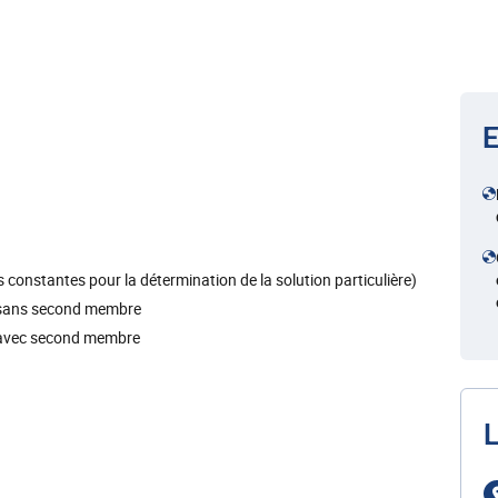
E
s constantes pour la détermination de la solution particulière)
ts sans second membre
ts avec second membre
L