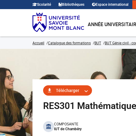
Scolarité
Bibliothèques
Espace international
ANNÉE UNIVERSITAI
Accueil
Catalogue des formations
BUT
BUT Génie civil - c
Télécharger
RES301 Mathématique
benefits
COMPOSANTE
IUT de Chambéry