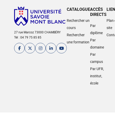
CATALOGUE
ACCÈS
LIE
DIRECTS
Rechercher un
Plan
Par
cours
site
27 rue Marcoz 73000 CHAMBÉRY
diplôme
Rechercher
Cont
Tél : 04 79 75 85 85
Par
une formation
domaine
Par
campus
Par UFR,
institut,
école