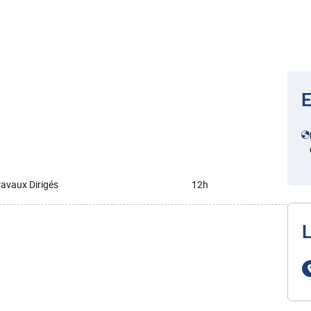
E
ravaux Dirigés
12h
L