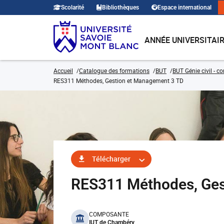
Scolarité
Bibliothèques
Espace international
ANNÉE UNIVERSITAI
Accueil
Catalogue des formations
BUT
BUT Génie civil - c
RES311 Méthodes, Gestion et Management 3 TD
Télécharger
RES311 Méthodes, Ge
benefits
COMPOSANTE
IUT de Chambéry