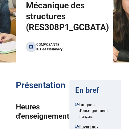
Mécanique des
structures
(RES308P1_GCBATA)
benefits
COMPOSANTE
IUT de Chambéry
Présentation
En bref
Langues
Heures
d'enseignement
d'enseignement
Français
Ouvert aux