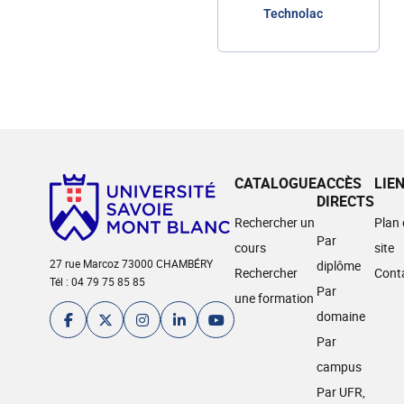
Technolac
CATALOGUE
ACCÈS
LIE
DIRECTS
Rechercher un
Plan
Par
cours
site
27 rue Marcoz 73000 CHAMBÉRY
diplôme
Rechercher
Cont
Tél : 04 79 75 85 85
Par
une formation
domaine
Par
campus
Par UFR,