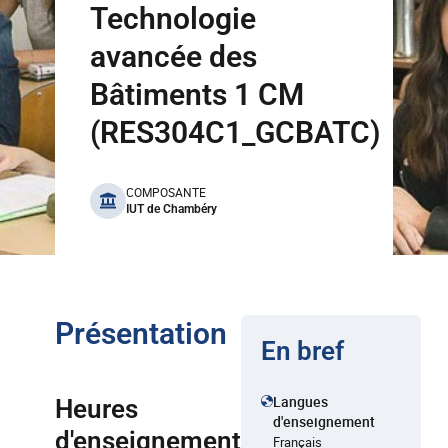
Technologie
avancée des
Bâtiments 1 CM
(RES304C1_GCBATC)
benefits
COMPOSANTE
IUT de Chambéry
Présentation
En bref
Langues
Heures
d'enseignement
d'enseignement
Français