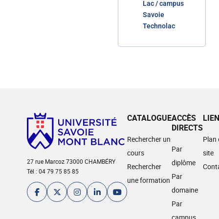
Lac / campus
Savoie
Technolac
CATALOGUE
ACCÈS
LIE
DIRECTS
Rechercher un
Plan
Par
cours
site
27 rue Marcoz 73000 CHAMBÉRY
diplôme
Rechercher
Cont
Tél : 04 79 75 85 85
Par
une formation
domaine
Par
campus