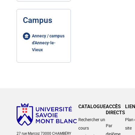
Campus
Annecy / campus
d'Annecy-le-
Vieux
CATALOGUE
ACCÈS
LIE
DIRECTS
Rechercher un
Plan
Par
cours
site
27 rue Marcoz 73000 CHAMBÉRY
diplôme