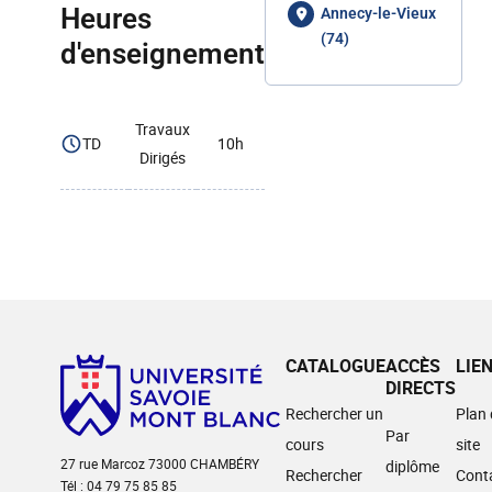
Heures
Annecy-le-Vieux
(74)
d'enseignement
Travaux
TD
10h
Dirigés
CATALOGUE
ACCÈS
LIE
DIRECTS
Rechercher un
Plan
Par
cours
site
27 rue Marcoz 73000 CHAMBÉRY
diplôme
Rechercher
Cont
Tél : 04 79 75 85 85