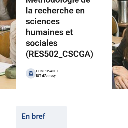
la recherche en
sciences
humaines et
sociales
(RES502_CSCGA)
benefits
COMPOSANTE
IUT d'Annecy
En bref