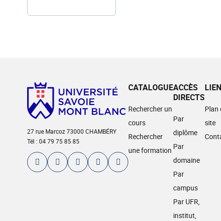
CATALOGUE
ACCÈS
LIE
DIRECTS
Rechercher un
Plan
Par
cours
site
27 rue Marcoz 73000 CHAMBÉRY
diplôme
Rechercher
Cont
Tél : 04 79 75 85 85
Par
une formation
domaine
Par
campus
Par UFR,
institut,