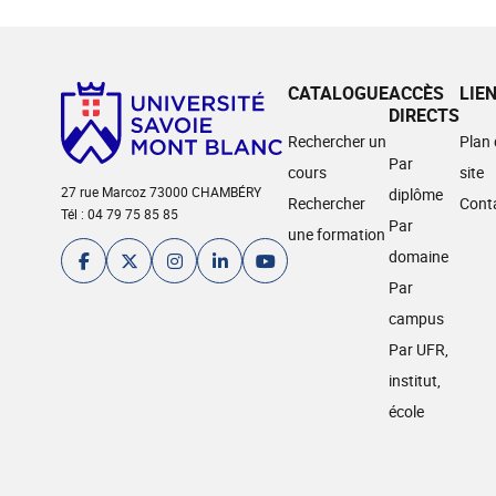
CATALOGUE
ACCÈS
LIE
DIRECTS
Rechercher un
Plan
Par
cours
site
27 rue Marcoz 73000 CHAMBÉRY
diplôme
Rechercher
Cont
Tél : 04 79 75 85 85
Par
une formation
domaine
Par
campus
Par UFR,
institut,
école