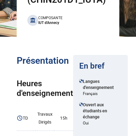
benefits
COMPOSANTE
IUT d'Annecy
Présentation
En bref
Langues
Heures
d'enseignement
d'enseignement
Français
Ouvert aux
étudiants en
Travaux
échange
TD
15h
Dirigés
Oui