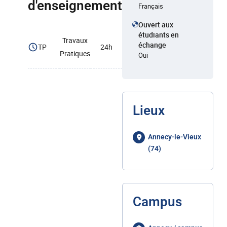
d'enseignement
Français
Ouvert aux
étudiants en
Travaux
échange
TP
24h
Pratiques
Oui
Lieux
Annecy-le-Vieux
(74)
Campus