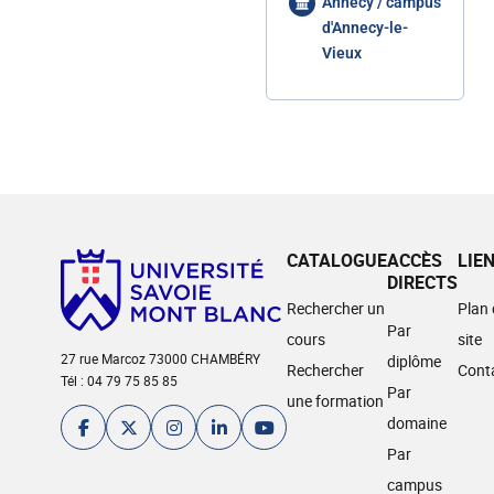
Annecy / campus
d'Annecy-le-
Vieux
CATALOGUE
ACCÈS
LIE
DIRECTS
Rechercher un
Plan
Par
cours
site
27 rue Marcoz 73000 CHAMBÉRY
diplôme
Rechercher
Cont
Tél : 04 79 75 85 85
Par
une formation
domaine
Par
campus