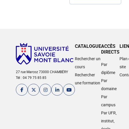
CATALOGUE
ACCÈS
LIE
DIRECTS
Rechercher un
Plan
Par
cours
site
27 rue Marcoz 73000 CHAMBÉRY
diplôme
Rechercher
Cont
Tél : 04 79 75 85 85
Par
une formation
domaine
Par
campus
Par UFR,
institut,
école