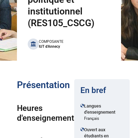
institutionnel
(RES105_CSCG)
benefits
COMPOSANTE
IUT d'Annecy
Présentation
En bref
Langues
Heures
d'enseignement
d'enseignement
Français
Ouvert aux
étudiants en