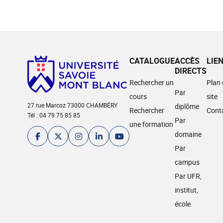
CATALOGUE
ACCÈS
LIE
DIRECTS
Rechercher un
Plan
Par
cours
site
27 rue Marcoz 73000 CHAMBÉRY
diplôme
Rechercher
Cont
Tél : 04 79 75 85 85
Par
une formation
domaine
Par
campus
Par UFR,
institut,
école