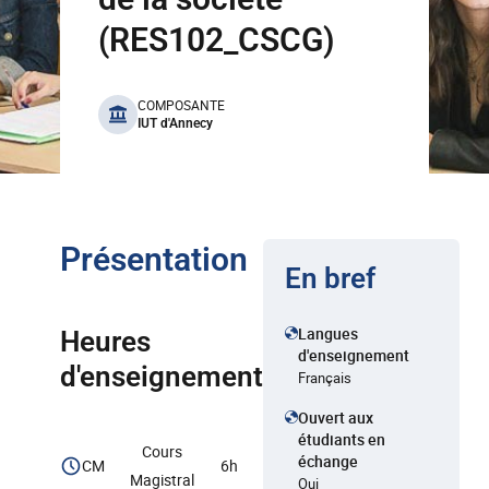
(RES102_CSCG)
benefits
COMPOSANTE
IUT d'Annecy
Présentation
En bref
Langues
Heures
d'enseignement
d'enseignement
Français
Ouvert aux
étudiants en
Cours
échange
CM
6h
Magistral
Oui