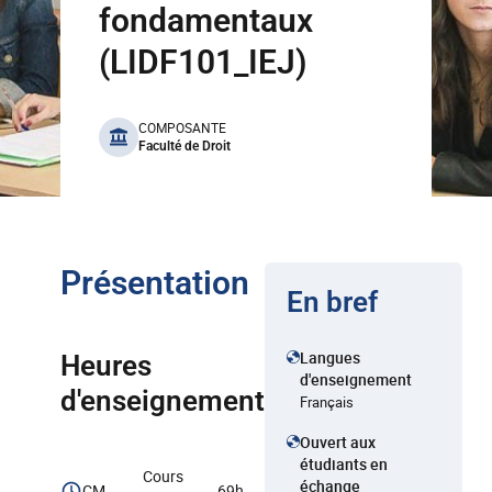
fondamentaux
(LIDF101_IEJ)
benefits
COMPOSANTE
Faculté de Droit
Présentation
En bref
Langues
Heures
d'enseignement
d'enseignement
Français
Ouvert aux
étudiants en
Cours
échange
CM
69h