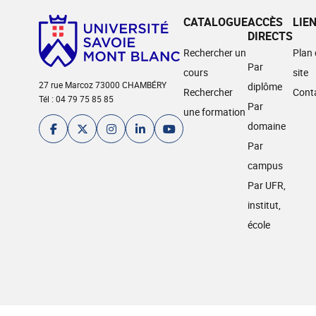
CATALOGUE
ACCÈS
LIE
DIRECTS
Rechercher un
Plan
Par
cours
site
27 rue Marcoz 73000 CHAMBÉRY
diplôme
Rechercher
Cont
Tél : 04 79 75 85 85
Par
une formation
domaine
Par
campus
Par UFR,
institut,
école