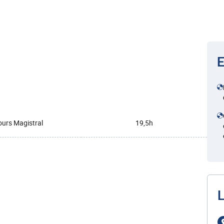
E
urs Magistral
19,5h
L