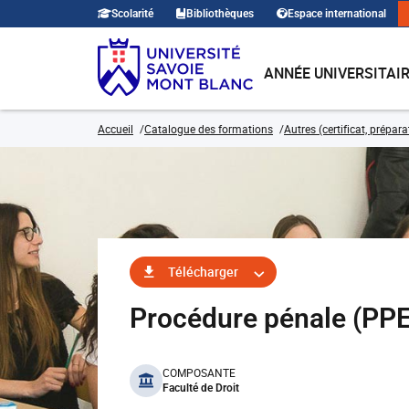
Scolarité
Bibliothèques
Espace international
ANNÉE UNIVERSITAI
Accueil
Catalogue des formations
Autres (certificat, prépar
Télécharger
Procédure pénale (PP
benefits
COMPOSANTE
Faculté de Droit