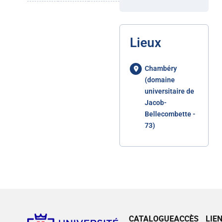
Lieux
Chambéry
(domaine
universitaire de
Jacob-
Bellecombette -
73)
CATALOGUE
ACCÈS
LIE