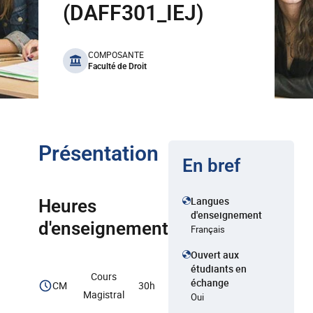
(DAFF301_IEJ)
benefits
COMPOSANTE
Faculté de Droit
Présentation
En bref
Langues
Heures
d'enseignement
d'enseignement
Français
Ouvert aux
étudiants en
Cours
échange
CM
30h
Magistral
Oui