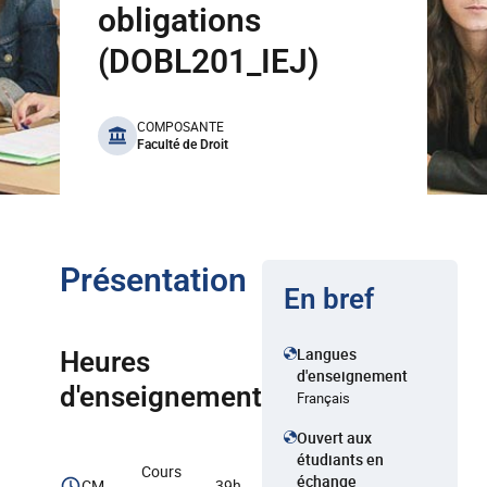
obligations
(DOBL201_IEJ)
benefits
COMPOSANTE
Faculté de Droit
Présentation
En bref
Langues
Heures
d'enseignement
d'enseignement
Français
Ouvert aux
étudiants en
Cours
échange
CM
39h