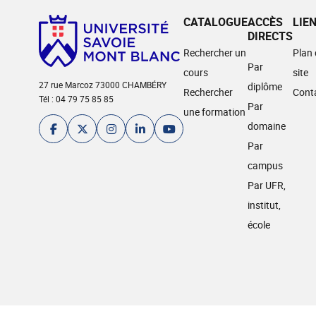
CATALOGUE
ACCÈS
LIE
DIRECTS
Rechercher un
Plan
Par
cours
site
27 rue Marcoz 73000 CHAMBÉRY
diplôme
Rechercher
Cont
Tél : 04 79 75 85 85
Par
une formation
domaine
Par
campus
Par UFR,
institut,
école